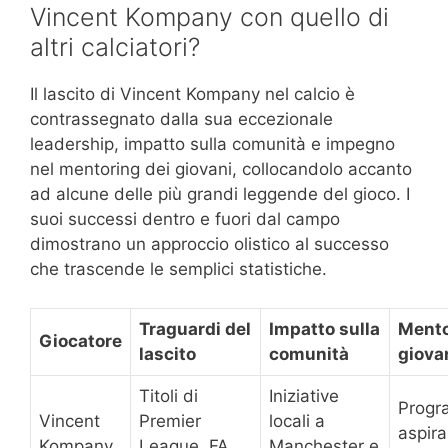
Vincent Kompany con quello di
altri calciatori?
Il lascito di Vincent Kompany nel calcio è
contrassegnato dalla sua eccezionale
leadership, impatto sulla comunità e impegno
nel mentoring dei giovani, collocandolo accanto
ad alcune delle più grandi leggende del gioco. I
suoi successi dentro e fuori dal campo
dimostrano un approccio olistico al successo
che trascende le semplici statistiche.
Traguardi del
Impatto sulla
Mento
Giocatore
lascito
comunità
giova
Titoli di
Iniziative
Progr
Vincent
Premier
locali a
aspira
Kompany
League, FA
Manchester e