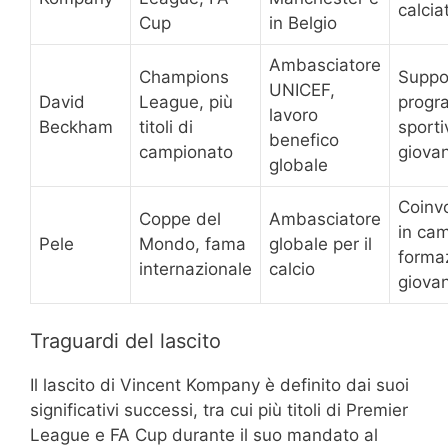
calcia
Cup
in Belgio
Ambasciatore
Champions
Suppo
UNICEF,
David
League, più
progr
lavoro
Beckham
titoli di
sporti
benefico
campionato
giovan
globale
Coinv
Coppe del
Ambasciatore
in cam
Pele
Mondo, fama
globale per il
forma
internazionale
calcio
giovan
Traguardi del lascito
Il lascito di Vincent Kompany è definito dai suoi
significativi successi, tra cui più titoli di Premier
League e FA Cup durante il suo mandato al