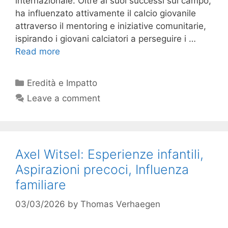
internazionale. Oltre ai suoi successi sul campo,
ha influenzato attivamente il calcio giovanile
attraverso il mentoring e iniziative comunitarie,
ispirando i giovani calciatori a perseguire i …
Read more
Categories
Eredità e Impatto
Leave a comment
Axel Witsel: Esperienze infantili,
Aspirazioni precoci, Influenza
familiare
03/03/2026
by
Thomas Verhaegen