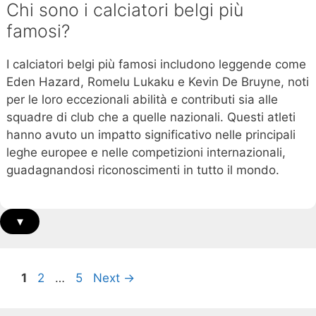
Chi sono i calciatori belgi più
famosi?
I calciatori belgi più famosi includono leggende come
Eden Hazard, Romelu Lukaku e Kevin De Bruyne, noti
per le loro eccezionali abilità e contributi sia alle
squadre di club che a quelle nazionali. Questi atleti
hanno avuto un impatto significativo nelle principali
leghe europee e nelle competizioni internazionali,
guadagnandosi riconoscimenti in tutto il mondo.
▾
Page
Page
Page
1
2
…
5
Next
→