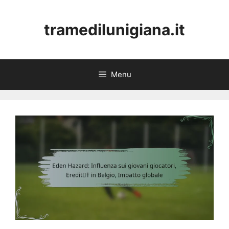
Skip
to
tramedilunigiana.it
content
Menu