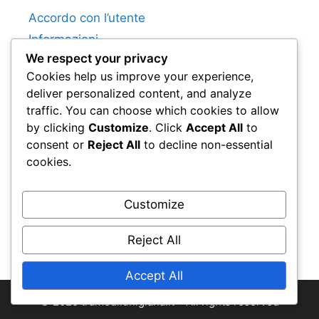
Accordo con l’utente
Informazioni
We respect your privacy
Cookie e tracciamento
Cookies help us improve your experience,
Mettiti in contatto
deliver personalized content, and analyze
Informativa sulla privacy
traffic. You can choose which cookies to allow
by clicking
Customize
. Click
Accept All
to
consent or
Reject All
to decline non-essential
Categorie
cookies.
Biografie dei Giocatori
Customize
Eredità e Impatto
Punti salienti della carriera
Reject All
Accept All
© 2025 tramedilunigiana.it • All rights reserved