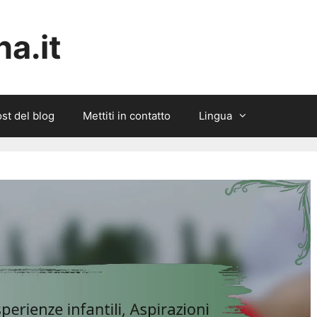
a.it
st del blog
Mettiti in contatto
Lingua