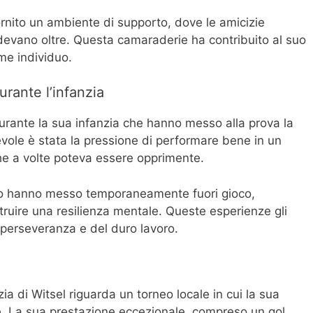
ornito un ambiente di supporto, dove le amicizie
evano oltre. Questa camaraderie ha contribuito al suo
me individuo.
urante l’infanzia
durante la sua infanzia che hanno messo alla prova la
vole è stata la pressione di performare bene in un
e a volte poteva essere opprimente.
e lo hanno messo temporaneamente fuori gioco,
truire una resilienza mentale. Queste esperienze gli
 perseveranza e del duro lavoro.
a di Witsel riguarda un torneo locale in cui la sua
e. La sua prestazione eccezionale, compreso un gol